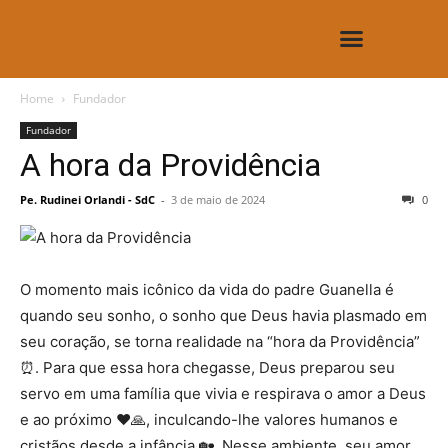
CASAS E OBRAS
Home
Fundador
Fundador
A hora da Providência
Pe. Rudinei Orlandi - SdC
-
3 de maio de 2024
0
O momento mais icônico da vida do padre Guanella é
quando seu sonho, o sonho que Deus havia plasmado em
seu coração, se torna realidade na “hora da Providência”
⏰. Para que essa hora chegasse, Deus preparou seu
servo em uma família que vivia e respirava o amor a Deus
e ao próximo ❤️🙏, inculcando-lhe valores humanos e
cristãos desde a infância 🏡. Nesse ambiente, seu amor