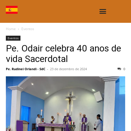
CASAS E OBRAS
Home
Eventos
Eventos
Pe. Odair celebra 40 anos de
vida Sacerdotal
Pe. Rudinei Orlandi - SdC
-
23 de dezembro de 2024
0