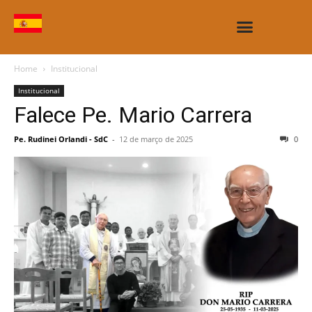
CASAS E OBRAS
Home
Institucional
Institucional
Falece Pe. Mario Carrera
Pe. Rudinei Orlandi - SdC
-
12 de março de 2025
0