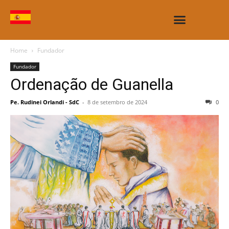
CASAS E OBRAS
Home
Fundador
Fundador
Ordenação de Guanella
Pe. Rudinei Orlandi - SdC
-
8 de setembro de 2024
0